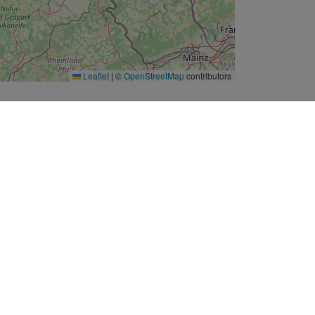
Leaflet
|
©
OpenStreetMap
contributors