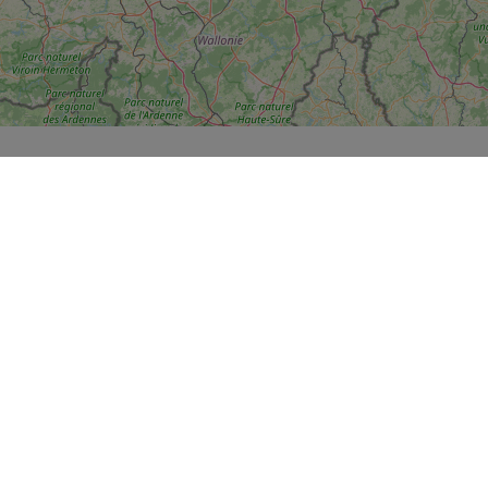
t HartslagNu laten we ook de AED's zien.
or een AED én hier zijn nog geen burgerhulpverleners aangemeld.
or een AED. Hier is wel tenminste één burgerhulpverlener aangemeld.
e lezen.