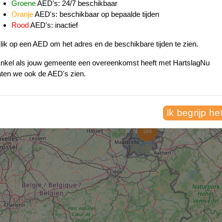
850
Groene
AED's: 24/7 beschikbaar
Oranje
AED's: beschikbaar op bepaalde tijden
Rood
AED's: inactief
339
lik op een AED om het adres en de beschikbare tijden te zien.
nkel als jouw gemeente een overeenkomst heeft met HartslagNu
1014
73
aten we ook de AED's zien.
Ik begrijp he
184