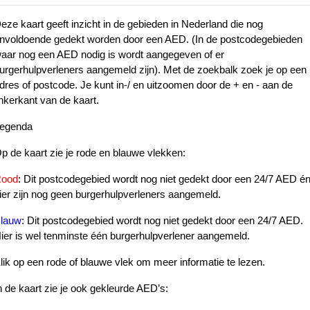
150
eze kaart geeft inzicht in de gebieden in Nederland die nog
328
nvoldoende gedekt worden door een AED. (In de postcodegebieden
aar nog een AED nodig is wordt aangegeven of er
144
792
urgerhulpverleners aangemeld zijn). Met de zoekbalk zoek je op een
dres of postcode. Je kunt in-/ en uitzoomen door de + en - aan de
inkerkant van de kaart.
egenda
381
145
717
320
p de kaart zie je rode en blauwe vlekken:
850
ood
: Dit postcodegebied wordt nog niet gedekt door een 24/7 AED é
650
ier zijn nog geen burgerhulpverleners aangemeld.
988
lauw
: Dit postcodegebied wordt nog niet gedekt door een 24/7 AED.
1020
ier is wel tenminste één burgerhulpverlener aangemeld.
991
lik op een rode of blauwe vlek om meer informatie te lezen.
1706
541
1221
533
n de kaart zie je ook gekleurde AED’s:
1584