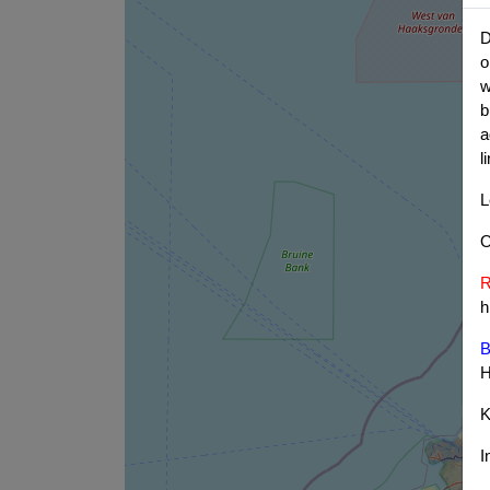
D
o
w
b
a
l
L
O
R
h
B
H
K
I