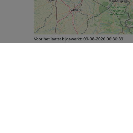
Voor het laatst bijgewerkt:
09-08-2026 06:36:39
Legenda
Enkel als jouw gemeente een overeenkomst heeft me
Op de kaart zie je rode en blauwe vlekken:
Rood
: Dit postcodegebied wordt nog niet gedekt do
Blauw
: Dit postcodegebied wordt nog niet gedekt do
Klik op een rode of blauwe vlek om meer informatie t
In de kaart zie je ook gekleurde AED’s:
Groene
AED's: 24/7 beschikbaar
Oranje
AED's: beschikbaar op bepaalde tijden