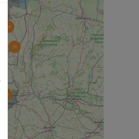
499
23
n
126