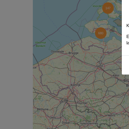
147
K
680
E
l