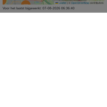
7
Leaflet
|
©
OpenStreetMap
contributors
103
Voor het laatst bijgewerkt:
07-08-2026 06:36:40
76
Legenda
Enkel als jouw gemeente een overeenkomst heeft met HartslagNu
laten we ook de AED's zien.
Op de kaart zie je rode en blauwe vlekken:
Rood
: Dit postcodegebied wordt nog niet gedekt door een AED én
hier zijn nog geen burgerhulpverleners aangemeld.
Blauw
: Dit postcodegebied wordt nog niet gedekt door een AED.
Hier is wel tenminste één burgerhulpverlener aangemeld.
Klik op een rode of blauwe vlek om meer informatie te lezen.
In de kaart zie je ook gekleurde AED’s:
Groene
AED's: 24/7 beschikbaar
Oranje
AED's: beschikbaar op bepaalde tijden
Rood
AED's: inactief