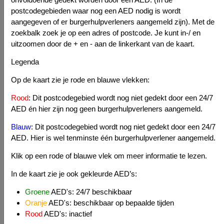
postcodegebieden waar nog een AED nodig is wordt
3
aangegeven of er burgerhulpverleners aangemeld zijn). Met de
2
zoekbalk zoek je op een adres of postcode. Je kunt in-/ en
uitzoomen door de + en - aan de linkerkant van de kaart.
23
Legenda
Op de kaart zie je rode en blauwe vlekken:
Rood
: Dit postcodegebied wordt nog niet gedekt door een 24/7
AED én hier zijn nog geen burgerhulpverleners aangemeld.
7
49
Blauw
: Dit postcodegebied wordt nog niet gedekt door een 24/7
AED. Hier is wel tenminste één burgerhulpverlener aangemeld.
Klik op een rode of blauwe vlek om meer informatie te lezen.
71
77
7
In de kaart zie je ook gekleurde AED’s:
Groene
AED's: 24/7 beschikbaar
17
Oranje
AED's: beschikbaar op bepaalde tijden
Rood
AED's: inactief