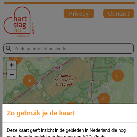
19
30
+
−
14
15
27
4
Zo gebruik je de kaart
Deze kaart geeft inzicht in de gebieden in Nederland die nog
8
35
onvoldoende gedekt worden door een AED. (In de