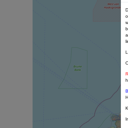
D
o
w
b
a
l
L
O
R
h
B
H
K
I