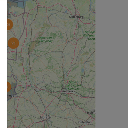
499
23
n
126