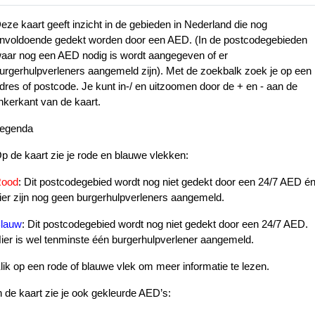
94
eze kaart geeft inzicht in de gebieden in Nederland die nog
443
nvoldoende gedekt worden door een AED. (In de postcodegebieden
673
aar nog een AED nodig is wordt aangegeven of er
144
urgerhulpverleners aangemeld zijn). Met de zoekbalk zoek je op een
dres of postcode. Je kunt in-/ en uitzoomen door de + en - aan de
inkerkant van de kaart.
egenda
711
716
347
p de kaart zie je rode en blauwe vlekken:
850
ood
: Dit postcodegebied wordt nog niet gedekt door een 24/7 AED é
ier zijn nog geen burgerhulpverleners aangemeld.
1025
lauw
: Dit postcodegebied wordt nog niet gedekt door een 24/7 AED.
1020
1583
ier is wel tenminste één burgerhulpverlener aangemeld.
1170
lik op een rode of blauwe vlek om meer informatie te lezen.
821
251
1221
533
n de kaart zie je ook gekleurde AED’s: