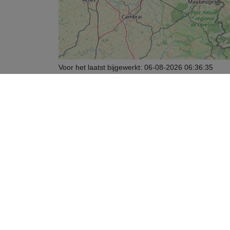
Voor het laatst bijgewerkt:
06-08-2026 06:36:35
Legenda
Enkel als jouw gemeente een overeenkomst heeft me
Op de kaart zie je rode en blauwe vlekken:
Rood
: Dit postcodegebied wordt nog niet gedekt do
Blauw
: Dit postcodegebied wordt nog niet gedekt do
Klik op een rode of blauwe vlek om meer informatie t
In de kaart zie je ook gekleurde AED’s:
Groene
AED's: 24/7 beschikbaar
Oranje
AED's: beschikbaar op bepaalde tijden