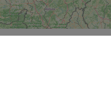
t HartslagNu laten we ook de AED's zien.
or een AED én hier zijn nog geen burgerhulpverleners aangemeld.
or een AED. Hier is wel tenminste één burgerhulpverlener aangemeld.
e lezen.