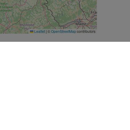
Leaflet
|
©
OpenStreetMap
contributors