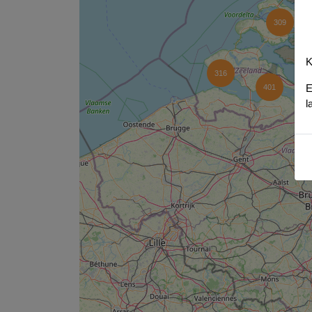
309
K
316
E
401
l