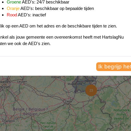
1613
Groene
AED's: 24/7 beschikbaar
649
Oranje
AED's: beschikbaar op bepaalde tijden
Rood
AED's: inactief
68
lik op een AED om het adres en de beschikbare tijden te zien.
94
154
783
nkel als jouw gemeente een overeenkomst heeft met HartslagNu
aten we ook de AED's zien.
Ik begrijp he
331
23